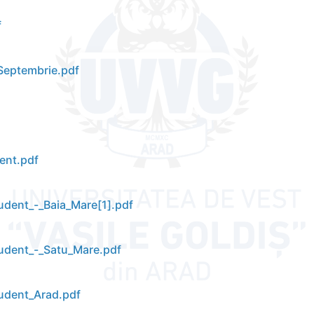
f
 Septembrie.pdf
dent.pdf
udent_-_Baia_Mare[1].pdf
tudent_-_Satu_Mare.pdf
tudent_Arad.pdf